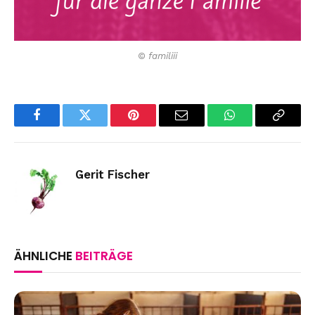
© familiii
Facebook
Twitter
Pinterest
Email
WhatsApp
Copy
Link
Gerit Fischer
ÄHNLICHE
BEITRÄGE