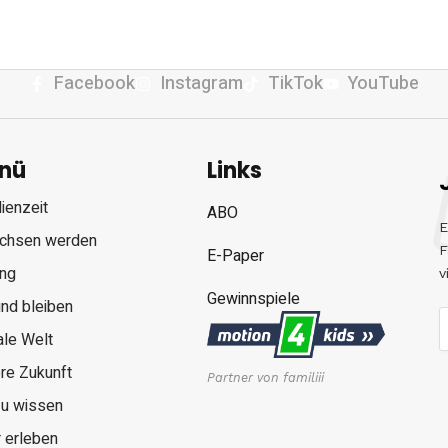
Facebook
Instagram
TikTok
YouTube
nü
Links
ienzeit
ABO
E
chsen werden
F
E-Paper
ung
v
Gewinnspiele
nd bleiben
ale Welt
re Zukunft
Partner von familiii
zu wissen
 erleben