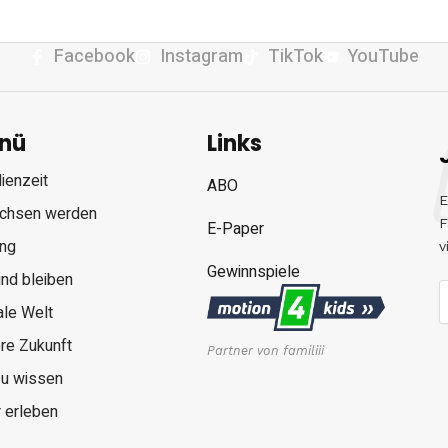
Facebook
Instagram
TikTok
YouTube
nü
Links
ienzeit
ABO
E
chsen werden
F
E-Paper
ung
v
Gewinnspiele
nd bleiben
ale Welt
re Zukunft
Partner von familiii
zu wissen
 erleben