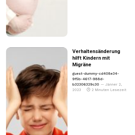
Verhaltensänderung
hilft Kindern mit
Migräne
guest-dummy-cd408e34-
9f5b-4617-988d-
b32306329c30
Jänner 2,
2023
2 Minuten Lesezeit