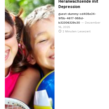
Heranwachsende mit
Depression
guest-dummy-cd408e34-
9f5b-4617-988d-
b32306329c30
Dezember
16, 2025
2 Minuten Lesezeit