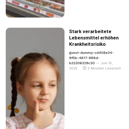
Stark verarbeitete
Lebensmittel erhöhen
Krankheitsrisiko
guest-dummy-cd408e34-
9f5b-4617-988d-
b32306329c30
Juni 15,
2025
2 Minuten Lesezeit