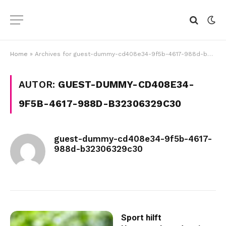
Home
»
Archives for guest-dummy-cd408e34-9f5b-4617-988d-b32306329c30
AUTOR:
GUEST-DUMMY-CD408E34-
9F5B-4617-988D-B32306329C30
guest-dummy-cd408e34-9f5b-4617-
988d-b32306329c30
Sport hilft