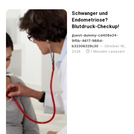
Schwanger und
Endometriose?
Blutdruck-Checkup!
guest-dummy-cd408e34-
9f5b-4617-988d-
b32306329c30
Oktober 16,
2024
1 Minuten Lesezeit