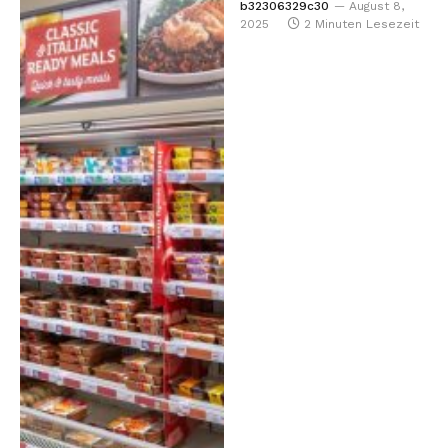
b32306329c30
August 8,
2025
2 Minuten Lesezeit