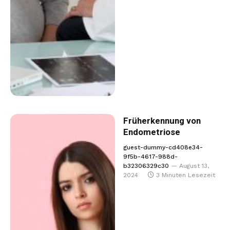
Früherkennung von
Endometriose
guest-dummy-cd408e34-
9f5b-4617-988d-
b32306329c30
August 13,
2024
3 Minuten Lesezeit