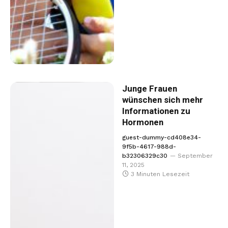
Junge Frauen
wünschen sich mehr
Informationen zu
Hormonen
guest-dummy-cd408e34-
9f5b-4617-988d-
b32306329c30
September
11, 2025
3 Minuten Lesezeit