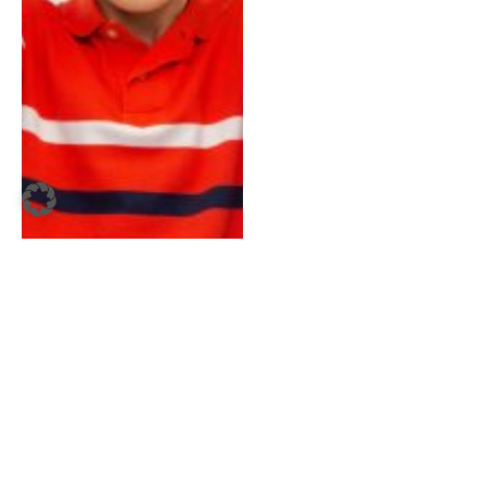
Kinder mit chronischen
Atemwegserkrankungen
profitieren von Training
guest-dummy-cd408e34-9f5b-