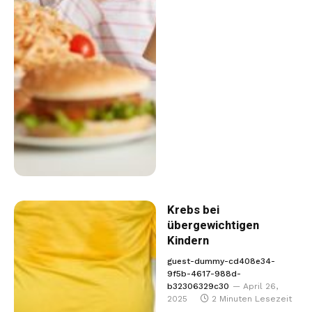
Krebs bei
übergewichtigen
Kindern
guest-dummy-cd408e34-
9f5b-4617-988d-
b32306329c30
April 26,
2025
2 Minuten Lesezeit