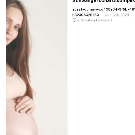
Schwangerschaftskomplik
guest-dummy-cd408e34-9f5b-46
b32306329c30
Juni 20, 2023
2 Minuten Lesezeit