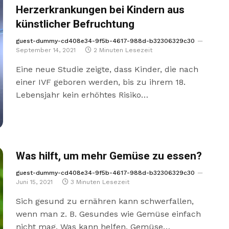
Herzerkrankungen bei Kindern aus
künstlicher Befruchtung
guest-dummy-cd408e34-9f5b-4617-988d-b32306329c30
September 14, 2021
2 Minuten Lesezeit
Eine neue Studie zeigte, dass Kinder, die nach
einer IVF geboren werden, bis zu ihrem 18.
Lebensjahr kein erhöhtes Risiko…
Was hilft, um mehr Gemüse zu essen?
guest-dummy-cd408e34-9f5b-4617-988d-b32306329c30
Juni 15, 2021
3 Minuten Lesezeit
Sich gesund zu ernähren kann schwerfallen,
wenn man z. B. Gesundes wie Gemüse einfach
nicht mag. Was kann helfen, Gemüse…