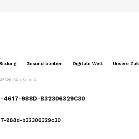
Bildung
Gesund bleiben
Digitale Welt
Unsere Zuk
306329c30
»
Seite 3
-4617-988D-B32306329C30
17-988d-b32306329c30