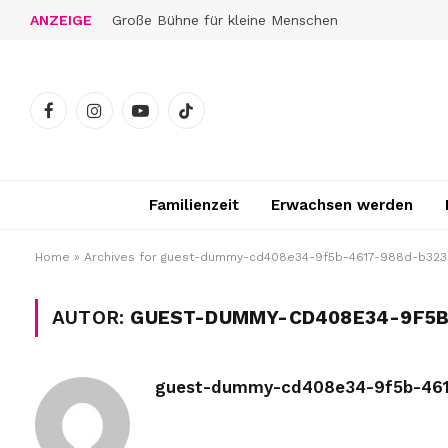
ANZEIGE
Große Bühne für kleine Menschen
Facebook
Instagram
YouTube
TikTok
Familienzeit
Erwachsen werden
Home
»
Archives for guest-dummy-cd408e34-9f5b-4617-988d-b32
AUTOR:
GUEST-DUMMY-CD408E34-9F5B
guest-dummy-cd408e34-9f5b-46