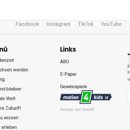
Facebook
Instagram
TikTok
YouTube
nü
Links
ienzeit
ABO
E
chsen werden
F
E-Paper
ung
v
Gewinnspiele
nd bleiben
ale Welt
re Zukunft
Partner von familiii
zu wissen
 erleben