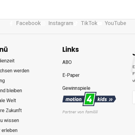
Facebook
Instagram
TikTok
YouTube
nü
Links
ienzeit
ABO
E
chsen werden
F
E-Paper
ung
v
Gewinnspiele
nd bleiben
ale Welt
re Zukunft
Partner von familiii
zu wissen
 erleben