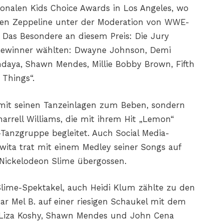
ionalen Kids Choice Awards in Los Angeles, wo
gen Zeppeline unter der Moderation von WWE-
Das Besondere an diesem Preis: Die Jury
 Gewinner wählten: Dwayne Johnson, Demi
ndaya, Shawn Mendes, Millie Bobby Brown, Fifth
 Things“.
 mit seinen Tanzeinlagen zum Beben, sondern
arrell Williams, die mit ihrem Hit „Lemon“
Tanzgruppe begleitet. Auch Social Media-
ita trat mit einem Medley seiner Songs auf
 Nickelodeon Slime übergossen.
Slime-Spektakel, auch Heidi Klum zählte zu den
r Mel B. auf einer riesigen Schaukel mit dem
 Liza Koshy, Shawn Mendes und John Cena