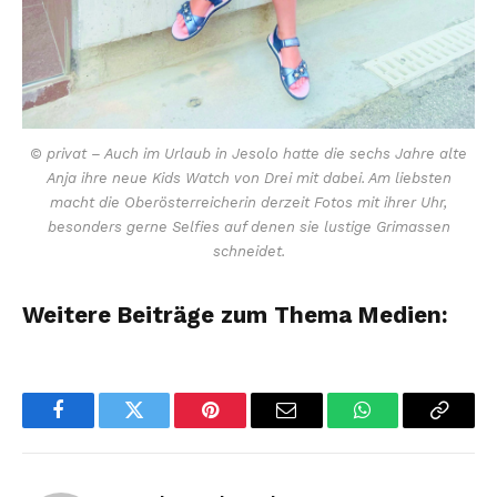
© privat – Auch im Urlaub in Jesolo hatte die sechs Jahre alte
Anja ihre neue Kids Watch von Drei mit dabei. Am liebsten
macht die Oberösterreicherin derzeit Fotos mit ihrer Uhr,
besonders gerne Selfies auf denen sie lustige Grimassen
schneidet.
Weitere Beiträge zum Thema Medien:
Facebook
Twitter
Pinterest
Email
WhatsApp
Copy
Link