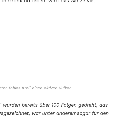
 in Grönland leben, wird das Ganze viel
tor Tobias Krell einen aktiven Vulkan.
 wurden bereits über 100 Folgen gedreht, das
usgezeichnet, war unter anderemsogar für den