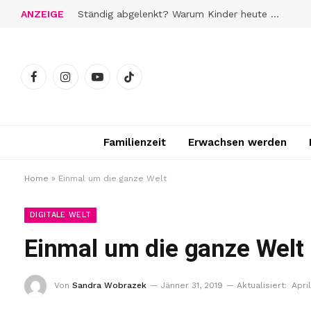
ANZEIGE
Der Bauernhof-Effekt, so klar wie nie zuvor
Facebook
Instagram
YouTube
TikTok
Familienzeit
Erwachsen werden
Home
»
Einmal um die ganze Welt
DIGITALE WELT
Einmal um die ganze Welt
Von
Sandra Wobrazek
Jänner 31, 2019
Aktualisiert:
Apri