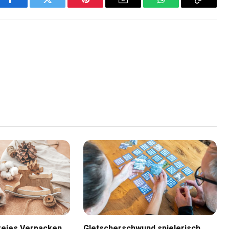
Facebook
Twitter
Pinterest
Email
WhatsApp
Copy
Link
freies Verpacken
Gletscherschwund spielerisch