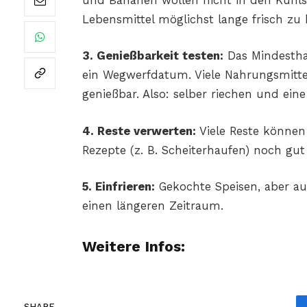
und Bananen wollen nicht in den Kühlsc
Lebensmittel möglichst lange frisch zu 
3. Genießbarkeit testen:
Das Mindestha
ein Wegwerfdatum. Viele Nahrungsmitt
genießbar. Also: selber riechen und ein
4. Reste verwerten:
Viele Reste können
Rezepte (z. B. Scheiterhaufen) noch gu
5. Einfrieren:
Gekochte Speisen, aber auc
einen längeren Zeitraum.
Weitere Infos:
SHARE.