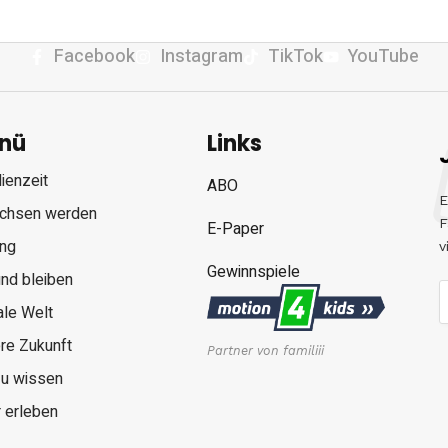
Facebook
Instagram
TikTok
YouTube
nü
Links
ienzeit
ABO
E
chsen werden
F
E-Paper
ung
v
Gewinnspiele
nd bleiben
ale Welt
re Zukunft
Partner von familiii
zu wissen
 erleben