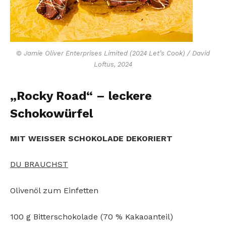
© Jamie Oliver Enterprises Limited (2024 Let’s Cook) / David
Loftus, 2024
„Rocky Road“ – leckere
Schokowürfel
MIT WEISSER SCHOKOLADE DEKORIERT
DU BRAUCHST
Olivenöl zum Einfetten
100 g Bitterschokolade (70 % Kakaoanteil)