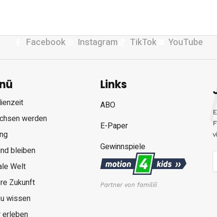
Facebook
Instagram
TikTok
YouTube
nü
Links
ienzeit
ABO
E
chsen werden
F
E-Paper
ung
v
Gewinnspiele
nd bleiben
ale Welt
re Zukunft
Partner von familiii
zu wissen
 erleben