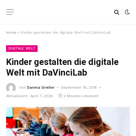
Home
»
Kinder gestalten die digitale Welt mit DaVinciLab
DIGITALE WELT
Kinder gestalten die digitale
Welt mit DaVinciLab
Von
Daniela Grießer
September 18, 2018
Aktualisiert:
April 7, 2026
2 Minuten Lesezeit