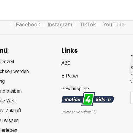
Facebook
Instagram
TikTok
YouTube
nü
Links
ienzeit
ABO
E
chsen werden
F
E-Paper
ung
v
Gewinnspiele
nd bleiben
ale Welt
re Zukunft
Partner von familiii
zu wissen
 erleben