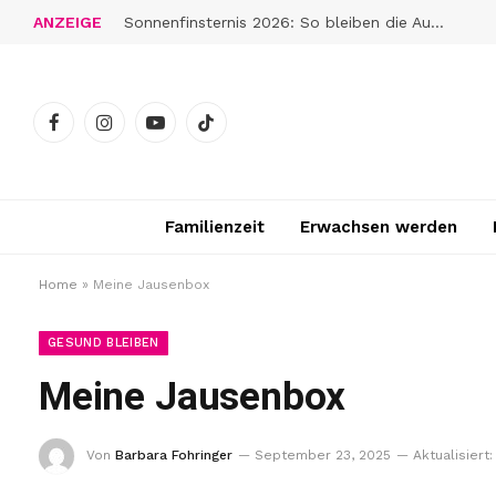
ANZEIGE
Sonnenfinsternis 2026: So bleiben die Augen gut geschützt
Facebook
Instagram
YouTube
TikTok
Familienzeit
Erwachsen werden
Home
»
Meine Jausenbox
GESUND BLEIBEN
Meine Jausenbox
Von
Barbara Fohringer
September 23, 2025
Aktualisiert: