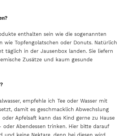
en?
rodukte
enthalten sein wie die sogenannten
en wie Topfengolatschen
oder Donuts. Natürlich
ht täglich in der Jausenbox landen. Sie
liefern
e chemische Zusätze und kaum gesunde
t?
lwasser,
empfehle ich Tee oder Wasser mit
setzt, damit es geschmacklich Abwechslung
- oder Apfelsaft
kann das Kind gerne zu Hause
- oder Abendessen trinken. Hier
bitte darauf
nd und keine Nektare, denn bei diesen wird