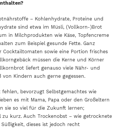
enthalten?
ptnährstoffe – Kohlenhydrate, Proteine
und
hydrate
sind etwa im Müsli, (Vollkorn-)Brot
rum in Milchprodukten
wie Käse, Topfencreme
alten zum Beispiel gesunde Fette.
Ganz
r
Cocktailtomaten sowie eine Portion frisches
ollkorngebäck
müssen die Kerne und Körner
llkornbrot liefert genauso viele
Nähr- und
ß
von Kindern auch gerne gegessen.
 fehlen,
bevorzugt Selbstgemachtes wie
lieben es mit Mama, Papa oder
den Großeltern
 sie so viel für die Zukunft lernen;
l zu kurz. Auch
Trockenobst – wie getrocknete
 Süßigkeit, dieses ist jedoch
recht