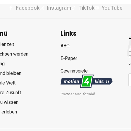
Facebook
Instagram
TikTok
YouTube
nü
Links
ienzeit
ABO
E
chsen werden
F
E-Paper
ung
v
Gewinnspiele
nd bleiben
ale Welt
re Zukunft
Partner von familiii
zu wissen
 erleben