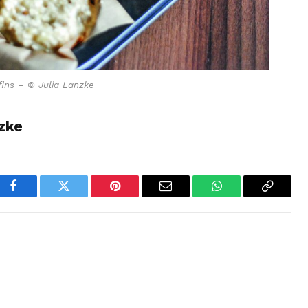
fins – © Julia Lanzke
zke
Facebook
Twitter
Pinterest
Email
WhatsApp
Copy
Link