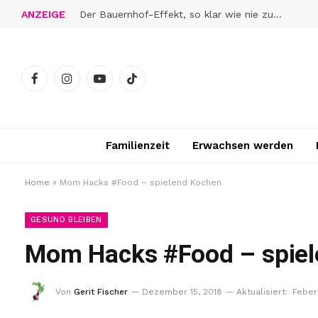
ANZEIGE
Der Bauernhof-Effekt, so klar wie nie zuvor
Facebook
Instagram
YouTube
TikTok
Familienzeit
Erwachsen werden
Home
»
Mom Hacks #Food – spielend Kochen
GESUND BLEIBEN
Mom Hacks #Food – spiel
Von
Gerit Fischer
Dezember 15, 2018
Aktualisiert:
Feber