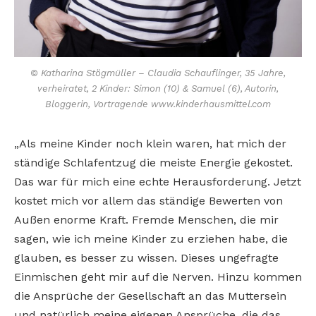
© Katharina Stögmüller – Claudia Schauflinger, 35 Jahre,
verheiratet, 2 Kinder: Simon (10) & Samuel (6), Autorin,
Bloggerin, Vortragende www.kinderhausmittel.com
„Als meine Kinder noch klein waren, hat mich der
ständige Schlafentzug die meiste Energie gekostet.
Das war für mich eine echte Herausforderung. Jetzt
kostet mich vor allem das ständige Bewerten von
Außen enorme Kraft. Fremde Menschen, die mir
sagen, wie ich meine Kinder zu erziehen habe, die
glauben, es besser zu wissen. Dieses ungefragte
Einmischen geht mir auf die Nerven. Hinzu kommen
die Ansprüche der Gesellschaft an das Muttersein
und natürlich meine eigenen Ansprüche, die das