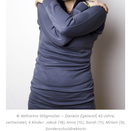
© Katharina Stögmüller – Daniela Egelwolf, 43 Jahre,
verheiratet, 4 Kinder: Jakob (18), Anna (15), Sarah (11), Miriam (9),
Sonderschuldirektorin