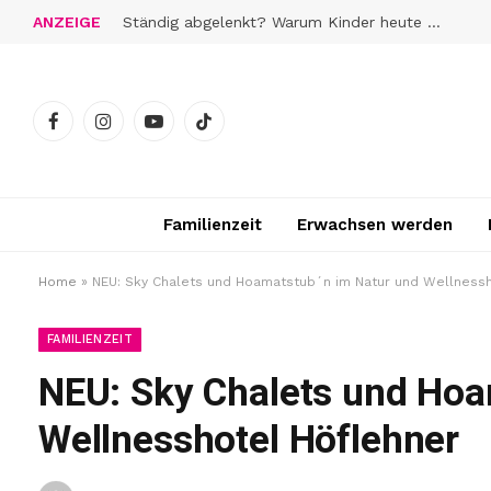
ANZEIGE
Ständig abgelenkt? Warum Kinder heute schwerer zur Ruhe finden
Facebook
Instagram
YouTube
TikTok
Familienzeit
Erwachsen werden
Home
»
NEU: Sky Chalets und Hoamatstub´n im Natur und Wellnessh
FAMILIENZEIT
NEU: Sky Chalets und Hoa
Wellnesshotel Höflehner