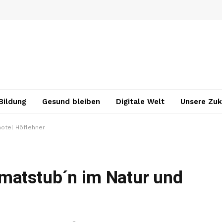
Bildung
Gesund bleiben
Digitale Welt
Unsere Zuk
otel Höflehner
matstub´n im Natur und