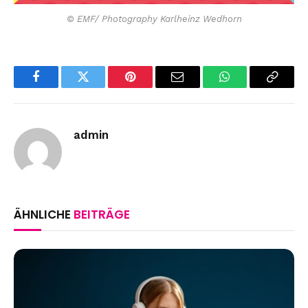
© EMF/ Photography Karlheinz Wedhorn
Facebook
Twitter
Pinterest
Email
WhatsApp
Copy
Link
admin
ÄHNLICHE
BEITRÄGE