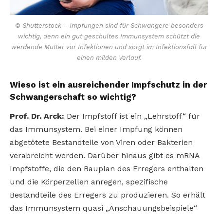
© Shutterstock – Impfungen sind für Schwangere besonders
wichtig, denn ein gut geschultes Immunsystem schützt die
werdende Mutter vor Infektionen und sorgt im Infektionsfall für
einen milden Verlauf.
Wieso ist ein ausreichender Impfschutz in der
Schwangerschaft so wichtig?
Prof. Dr. Arck:
Der Impfstoff ist ein „Lehrstoff“ für
das Immunsystem. Bei einer Impfung können
abgetötete Bestandteile von Viren oder Bakterien
verabreicht werden. Darüber hinaus gibt es mRNA
Impfstoffe, die den Bauplan des Erregers enthalten
und die Körperzellen anregen, spezifische
Bestandteile des Erregers zu produzieren. So erhält
das Immunsystem quasi „Anschauungsbeispiele“