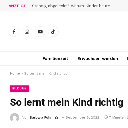
ANZEIGE
Ständig abgelenkt? Warum Kinder heute schwerer zur Ruhe finden
Facebook
Instagram
YouTube
TikTok
Familienzeit
Erwachsen werden
Home
»
So lernt mein Kind richtig
BILDUNG
So lernt mein Kind richtig
Von
Barbara Fohringer
September 8, 2022
7 Minuten 