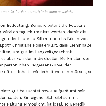
rnen ist für den Lernerfolg besonders wichtig.
von Bedeutung. Benedik betont die Relevanz
wirklich täglich trainiert werden, damit die
en der Laute zu Silben und das Bilden von
ppt.“ Christiane Hössl erklärt, dass Lerninhalte
ollten, um gut im Langzeitgedächtnis
 es aber von den individuellen Merkmalen des
er persönlichen Vergessenskurve, der
e oft die Inhalte wiederholt werden müssen, so
tsplatz gut beleuchtet sowie aufgeräumt sein
n sollten. Ein eigener Schreibtisch mit
te Haltung ermöglicht, ist ideal, so Benedik.