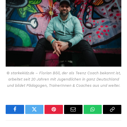
© starkekidz.de – Florian Böll, der als Teenz Coach bekannt ist,
arbeitet seit 20 Jahren mit Jugendlichen in ganz Deutschland
und bildet Pädagogen, TrainerInnen & Coaches aus und weiter.
Facebook
Twitter
Pinterest
Email
WhatsApp
Copy
Link