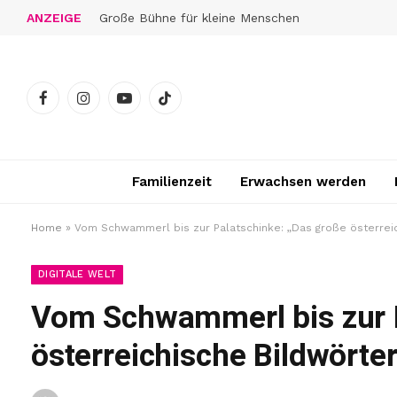
ANZEIGE
Große Bühne für kleine Menschen
Facebook
Instagram
YouTube
TikTok
Familienzeit
Erwachsen werden
Home
»
Vom Schwammerl bis zur Palatschinke: „Das große österrei
DIGITALE WELT
Vom Schwammerl bis zur P
österreichische Bildwörte