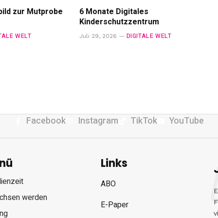
ild zur Mutprobe
6 Monate Digitales
Kinderschutzzentrum
ITALE WELT
DIGITALE WELT
Juli 29, 2026
Facebook
Instagram
TikTok
YouTube
nü
Links
ienzeit
ABO
E
chsen werden
F
E-Paper
ung
v