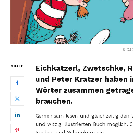
© G&G
Eichkatzerl, Zwetschke, 
SHARE
und Peter Kratzer haben 
Wörter zusammen getragen
brauchen.
Gemeinsam lesen und gleichzeitig den W
und witzig illustrierten Buch möglic
Suchen und Schmökern ein.