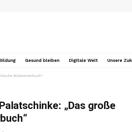
Bildung
Gesund bleiben
Digitale Welt
Unsere Zuk
chische Bildwörterbuch“
alatschinke: „Das große
rbuch“