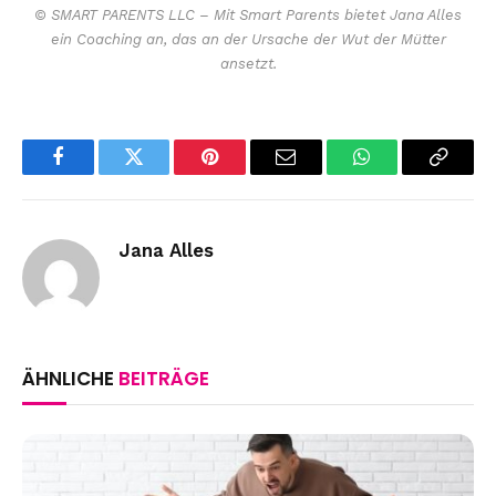
© SMART PARENTS LLC – Mit Smart Parents bietet Jana Alles
ein Coaching an, das an der Ursache der Wut der Mütter
ansetzt.
Facebook
Twitter
Pinterest
Email
WhatsApp
Copy
Link
Jana Alles
ÄHNLICHE
BEITRÄGE