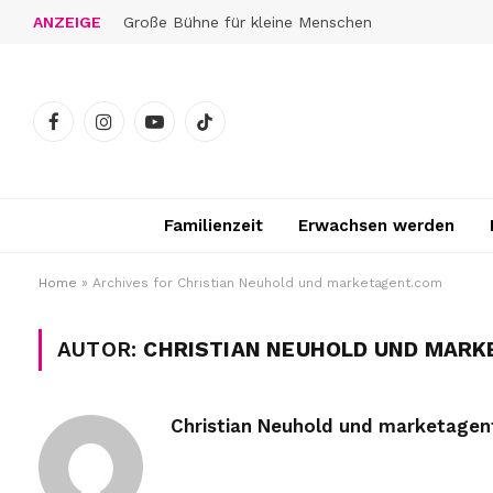
ANZEIGE
Große Bühne für kleine Menschen
Facebook
Instagram
YouTube
TikTok
Familienzeit
Erwachsen werden
Home
»
Archives for Christian Neuhold und marketagent.com
AUTOR:
CHRISTIAN NEUHOLD UND MARK
Christian Neuhold und marketage