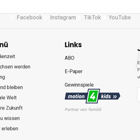
Facebook
Instagram
TikTok
YouTube
nü
Links
ienzeit
ABO
E
chsen werden
F
E-Paper
ung
v
Gewinnspiele
nd bleiben
ale Welt
re Zukunft
Partner von familiii
zu wissen
 erleben