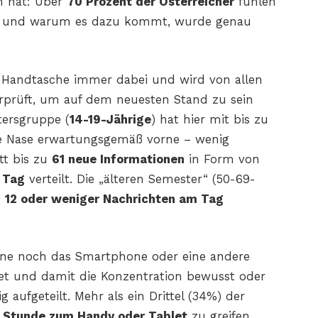
n hat: Über
70 Prozent der Österreicher
fühlen
e und warum es dazu kommt, wurde genau
r Handtasche immer dabei und wird von allen
rprüft, um auf dem neuesten Stand zu sein
tersgruppe (
14-19-Jährige
) hat hier mit bis zu
e Nase erwartungsgemäß vorne – wenig
tt bis zu
61 neue Informationen
in Form von
n
Tag
verteilt. Die „älteren Semester“ (50-69-
t
12 oder weniger Nachrichten am Tag
ne noch das Smartphone oder eine andere
et und damit die Konzentration bewusst oder
 aufgeteilt. Mehr als ein Drittel (34%) der
r Stunde zum Handy oder Tablet
zu greifen,