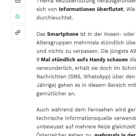
Thema Reizüberflutung herausgefunde
sich von
Informationen
überflutet
. Wi
durchleuchtet.
Das
Smartphone
ist in der Hosen- ode
Altersgruppen mehrmals stündlich übe
und nichts zu verpassen. Die jüngste Al
9
Mal stündlich aufs Handy schauen
di
verwunderlich, erhält sie doch im Schni
Nachrichten (SMS, WhatsApp) über de
Jährige) gehen es in diesem Bereich mi
gemütlicher an.
Auch während dem Fernsehen wird ger
technische Informationsquelle verwend
unbewusst auf mehrere Reize gleichzeitig
Österreicher geben zu,
mehrmals
in de