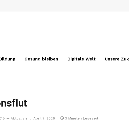
Bildung
Gesund bleiben
Digitale Welt
Unsere Zuk
onsflut
018
Aktualisiert:
April 7, 2026
3 Minuten Lesezeit