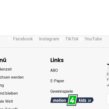
Facebook
Instagram
TikTok
YouTube
nü
Links
ienzeit
ABO
E
chsen werden
F
E-Paper
ung
v
Gewinnspiele
nd bleiben
ale Welt