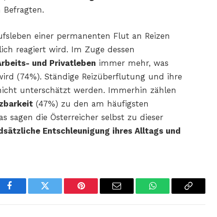
 Befragten.
rufsleben einer permanenten Flut an Reizen
lich reagiert wird. Im Zuge dessen
beits- und Privatleben
immer mehr, was
rd (74%). Ständige Reizüberflutung und ihre
nicht unterschätzt werden. Immerhin zählen
zbarkeit
(47%) zu den am häufigsten
gen die Österreicher selbst zu dieser
dsätzliche Entschleunigung ihres Alltags und
Facebook
Twitter
Pinterest
Email
WhatsApp
Copy
Link