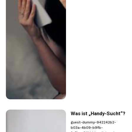
Was ist „Handy-Sucht“?
guest-dummy-942242b2-
b03a-4b09-b9fb-