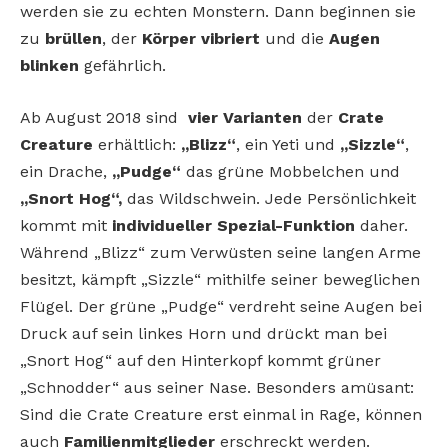
werden sie zu echten Monstern. Dann beginnen sie
zu
brüllen
, der
Körper vibriert
und die
Augen
blinken
gefährlich.
Ab August 2018 sind
vier Varianten
der
Crate
Creature
erhältlich:
„Blizz“
, ein Yeti und
„Sizzle“
,
ein Drache,
„Pudge“
das grüne Mobbelchen und
„Snort Hog“,
das Wildschwein. Jede Persönlichkeit
kommt mit
individueller Spezial-Funktion
daher.
Während „Blizz“ zum Verwüsten seine langen Arme
besitzt, kämpft „Sizzle“ mithilfe seiner beweglichen
Flügel. Der grüne „Pudge“ verdreht seine Augen bei
Druck auf sein linkes Horn und drückt man bei
„Snort Hog“ auf den Hinterkopf kommt grüner
„Schnodder“ aus seiner Nase. Besonders amüsant:
Sind die Crate Creature erst einmal in Rage, können
auch
Familienmitglieder
erschreckt werden.