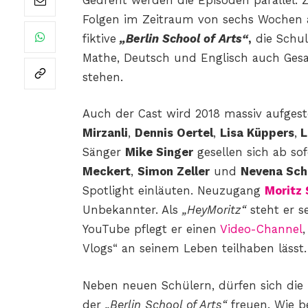
Gedreht werden die Episoden parallel. 
Folgen im Zeitraum von sechs Wochen a
fiktive
„Berlin School of Arts“
,
die Schul
Mathe, Deutsch und Englisch auch Ges
stehen.
Auch der Cast wird 2018 massiv aufges
Mirzanli
,
Dennis Oertel
,
Lisa Küppers
,
L
Sänger
Mike Singer
gesellen sich ab so
Meckert
,
Simon Zeller
und
Nevena Sch
Spotlight einläuten. Neuzugang
Moritz
Unbekannter. Als
„HeyMoritz“
steht er s
YouTube pflegt er einen
Video-Channel
Vlogs“ an seinem Leben teilhaben lässt.
Neben neuen Schülern, dürfen sich die
der
„Berlin School of Arts“
freuen. Wie b