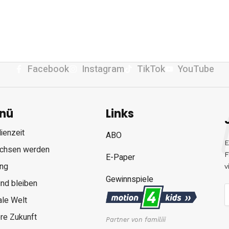
Facebook
Instagram
TikTok
YouTube
nü
Links
ienzeit
ABO
E
chsen werden
F
E-Paper
ung
v
Gewinnspiele
nd bleiben
ale Welt
re Zukunft
Partner von familiii