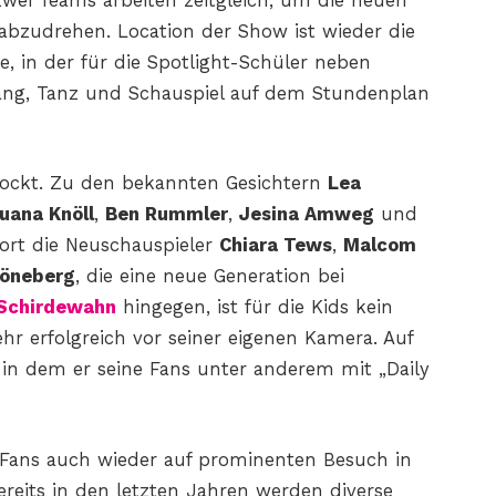
Zwei Teams arbeiten zeitgleich, um die neuen
bzudrehen. Location der Show ist wieder die
e, in der für die Spotlight-Schüler neben
ang, Tanz und Schauspiel auf dem Stundenplan
tockt. Zu den bekannten Gesichtern
Lea
uana Knöll
,
Ben Rummler
,
Jesina Amweg
und
fort die Neuschauspieler
Chiara Tews
,
Malcom
öneberg
, die eine neue Generation bei
 Schirdewahn
hingegen, ist für die Kids kein
ehr erfolgreich vor seiner eigenen Kamera. Auf
, in dem er seine Fans unter anderem mit „Daily
 Fans auch wieder auf prominenten Besuch in
ereits in den letzten Jahren werden diverse