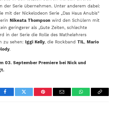
 in der Serie übernehmen. Unter anderem dabei:
die mit der Nickelodeon Serie „Das Haus Anubis“
zerin
Nikeata Thompson
wird den Schülern mit
ein geringerer als „Gute Zeiten, schlechte
d in der Serie die Rolle des Mathelehrers
en zu sehen:
Iggi Kelly
, die Rockband
TIL
,
Mario
elody
.
 am 03. September Premiere bei Nick und
t.
Facebook
Twitter
Pinterest
Email
WhatsApp
Copy
Link