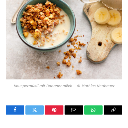
Knuspermüsli mit Bananenmilch – © Mathias Neubauer
Facebook
Twitter
Pinterest
Email
WhatsApp
Copy
Link