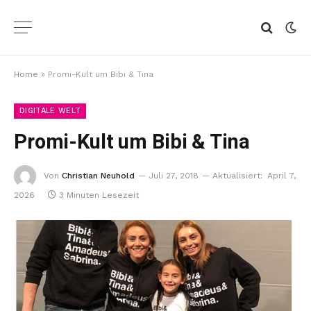
Home
»
Promi-Kult um Bibi & Tina
DIGITALE WELT
Promi-Kult um Bibi & Tina
Von
Christian Neuhold
Juli 27, 2018
Aktualisiert:
April 7,
2026
3 Minuten Lesezeit