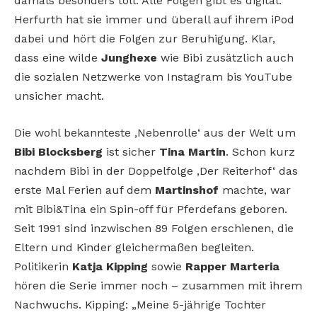
damals besonders toll: Alle Folgen gibt es digital.
Herfurth hat sie immer und überall auf ihrem iPod
dabei und hört die Folgen zur Beruhigung. Klar,
dass eine wilde
Junghexe
wie Bibi zusätzlich auch
die sozialen Netzwerke von Instagram bis YouTube
unsicher macht.
Die wohl bekannteste ‚Nebenrolle‘ aus der Welt um
Bibi Blocksberg
ist sicher
Tina Martin
. Schon kurz
nachdem Bibi in der Doppelfolge ‚Der Reiterhof‘ das
erste Mal Ferien auf dem
Martinshof
machte, war
mit Bibi&Tina ein Spin-off für Pferdefans geboren.
Seit 1991 sind inzwischen 89 Folgen erschienen, die
Eltern und Kinder gleichermaßen begleiten.
Politikerin
Katja Kipping
sowie
Rapper Marteria
hören die Serie immer noch – zusammen mit ihrem
Nachwuchs. Kipping: „Meine 5-jährige Tochter