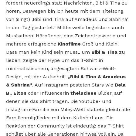
fordert neuerdings statt Nachrichten, Bibi & Tina zu
hören. Deswegen bin ich heute mit dem Titelsong
von (singt) ‚Bibi und Tina auf Amadeus und Sabrina’
in den Tag gestartet.“ Mittlerweile begeistern auch
Musikalben, Hörbücher, eine Zeichentrickserie und
mehrere erfolgreiche
Kinofilme
Groß und Klein.
Dass man kein Kind sein muss,, um
Bibi & Tina
zu
lieben, zeigte der Hype um das T-Shirt in
minimalistischem, angesagtem Schwarz-Weiß-
Design, mit der Aufschrift
„Bibi & Tina & Amadeus
& Sabrina“
. Auf Instagram posteten Stars wie
Bela
B.
,
Elton
oder Influencerin
thelucieee
Bilder, auf
denen sie das Shirt tragen. Die Youtube- und
Instagram-Familie von MileysWelt stattete gleich alle
Familienmitglieder mit dem Kultshirt aus. Die
Reaktion der Community ist eindeutig: das T-Shirt
schlägt über alle Generationen hinweg voll ein. Da