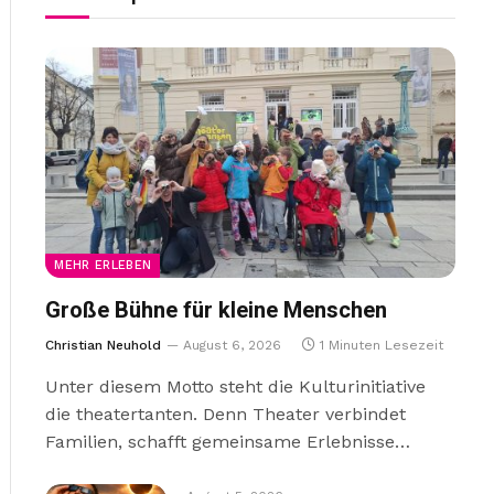
MEHR ERLEBEN
Große Bühne für kleine Menschen
Christian Neuhold
August 6, 2026
1 Minuten Lesezeit
Unter diesem Motto steht die Kulturinitiative
die theatertanten. Denn Theater verbindet
Familien, schafft gemeinsame Erlebnisse…