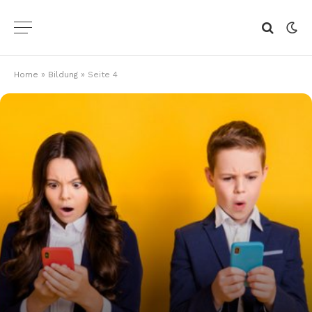
Home
»
Bildung
»
Seite 4