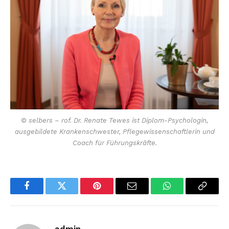
© selbers – rof. Dr. Renate Tewes ist Diplom-Psychologin,
ausgebildete Krankenschwester, Pflegewissenschaftlerin und
Coach für Führungskräfte.
Facebook
Twitter
Pinterest
Email
WhatsApp
Copy
Link