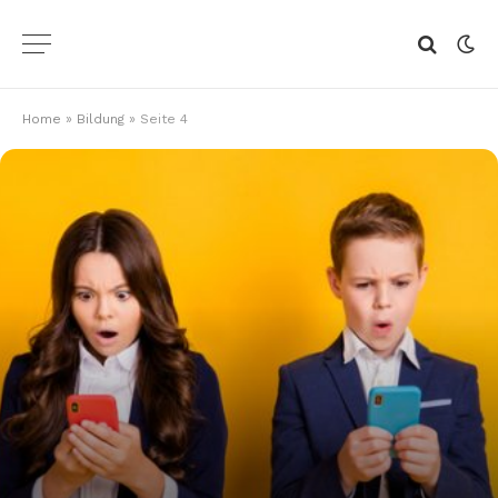
Home
»
Bildung
»
Seite 4