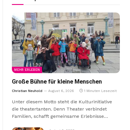
MEHR ERLEBEN
Große Bühne für kleine Menschen
Christian Neuhold
August 6, 2026
1 Minuten Lesezeit
Unter diesem Motto steht die Kulturinitiative
die theatertanten. Denn Theater verbindet
Familien, schafft gemeinsame Erlebnisse…