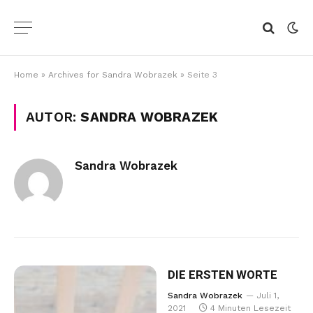
Home
»
Archives for Sandra Wobrazek
»
Seite 3
AUTOR:
SANDRA WOBRAZEK
Sandra Wobrazek
DIE ERSTEN WORTE
Sandra Wobrazek
Juli 1,
2021
4 Minuten Lesezeit